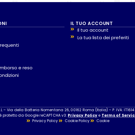
ONI
IL TUO ACCOUNT
Il tuo account
La tua lista dei preferiti
requenti
 rimborso e reso
ondizioni
 – Via della Batteria Nomentana 26, 00162 Roma (Italia) – P. IVA: IT161
 è protetto da Google reCAPTCHA v3:
Privacy Policy
e
Terms of Servic
Privacy Policy
Cookie Policy
Cookie