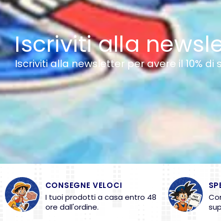
Iscriviti alla newsl
Iscriviti alla newsletter per avere il 10% di
CONSEGNE VELOCI
SP
I tuoi prodotti a casa entro 48
Con
ore dall'ordine.
sup