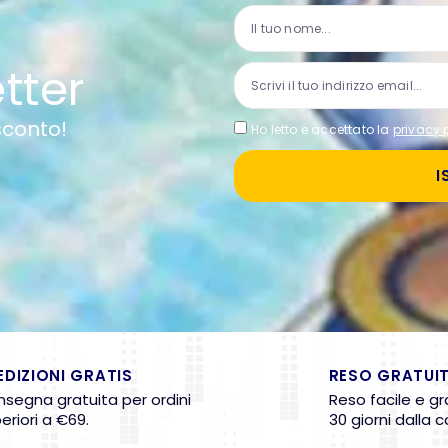
etter
 sconto!
Ho letto e accettato la
privacy 
I
EDIZIONI GRATIS
RESO GRATUI
segna gratuita per ordini
Reso facile e gr
eriori a €69.
30 giorni dalla 