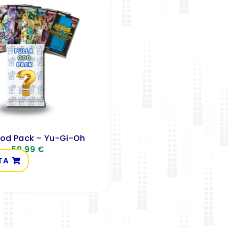
God Pack – Yu-Gi-Oh
59,99
€
TA