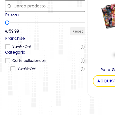
Cerca
Cerca
Prezzo
Prezzo
€59.99
Reset
Franchise
Franchise
Yu-Gi-Oh!
(1)
Categoria
Categoria
Carte collezionabili
(1)
Yu-Gi-Oh!
(1)
Pulla 
ACQUIS