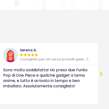
Serena A.





Consigliato per chi cerca prodotti geek :-)
Sono molto soddisfatta! Ho preso due Funko
D
Pop di One Piece e qualche gadget a tema
a
anime, e tutto è arrivato in tempo e ben
c
imballato. Assolutamente consigliato!
e
O
i