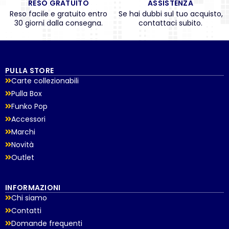
RESO GRATUITO
ASSISTENZA
Reso facile e gratuito entro
Se hai dubbi sul tuo acquisto,
30 giorni dalla consegna.
contattaci subito.
PULLA STORE
Carte collezionabili
Pulla Box
Funko Pop
Accessori
Marchi
Novità
Outlet
INFORMAZIONI
Chi siamo
Contatti
Domande frequenti