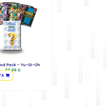
God Pack – Yu-Gi-Oh
59,99
€
TA