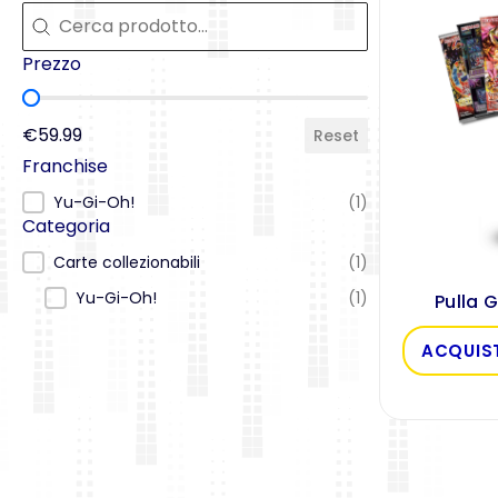
Cerca
Cerca
Prezzo
Prezzo
€59.99
Reset
Franchise
Franchise
Yu-Gi-Oh!
(1)
Categoria
Categoria
Carte collezionabili
(1)
Yu-Gi-Oh!
(1)
Pulla 
ACQUIS