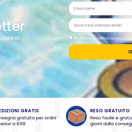
etter
 sconto!
Ho letto e accettato la
privacy 
I
EDIZIONI GRATIS
RESO GRATUITO
segna gratuita per ordini
Reso facile e gratu
eriori a €69.
giorni dalla conseg