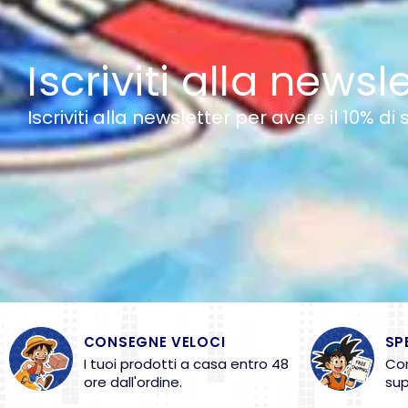
Iscriviti alla newsl
Iscriviti alla newsletter per avere il 10% di
CONSEGNE VELOCI
SP
I tuoi prodotti a casa entro 48
Con
ore dall'ordine.
sup