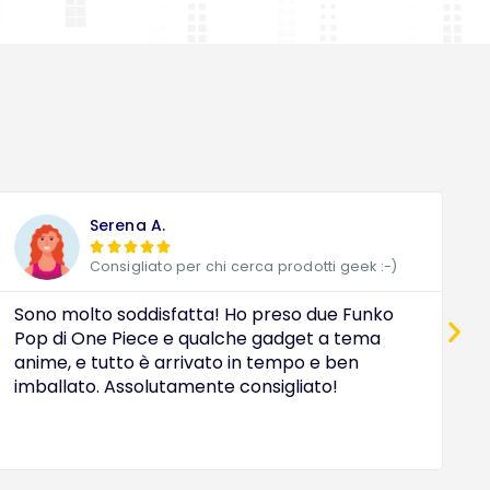
Serena A.





Consigliato per chi cerca prodotti geek :-)
Sono molto soddisfatta! Ho preso due Funko
D
Pop di One Piece e qualche gadget a tema
a
anime, e tutto è arrivato in tempo e ben
c
imballato. Assolutamente consigliato!
e
O
i