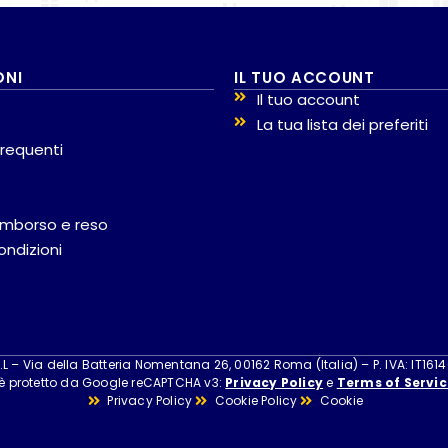
ONI
IL TUO ACCOUNT
Il tuo account
La tua lista dei preferiti
requenti
 rimborso e reso
ondizioni
 – Via della Batteria Nomentana 26, 00162 Roma (Italia) – P. IVA: IT161
 è protetto da Google reCAPTCHA v3:
Privacy Policy
e
Terms of Servic
Privacy Policy
Cookie Policy
Cookie