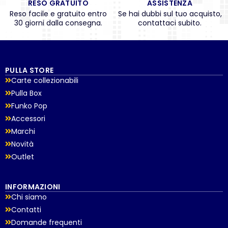
RESO GRATUITO
ASSISTENZA
Reso facile e gratuito entro
Se hai dubbi sul tuo acquisto,
30 giorni dalla consegna.
contattaci subito.
PULLA STORE
Carte collezionabili
Pulla Box
Funko Pop
Accessori
Marchi
Novità
Outlet
INFORMAZIONI
Chi siamo
Contatti
Domande frequenti