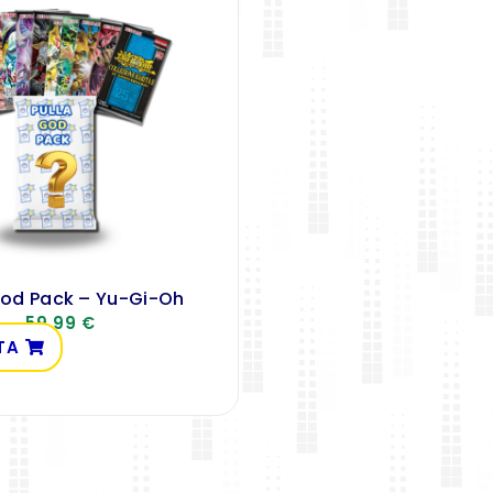
God Pack – Yu-Gi-Oh
59,99
€
TA