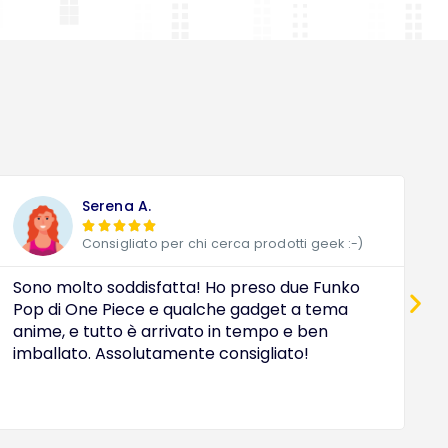
Serena A.





Consigliato per chi cerca prodotti geek :-)
Sono molto soddisfatta! Ho preso due Funko
D
Pop di One Piece e qualche gadget a tema
a
anime, e tutto è arrivato in tempo e ben
c
imballato. Assolutamente consigliato!
e
O
i