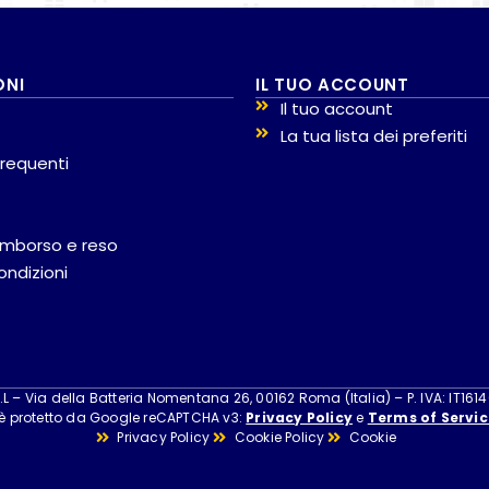
ONI
IL TUO ACCOUNT
Il tuo account
La tua lista dei preferiti
requenti
 rimborso e reso
ondizioni
 – Via della Batteria Nomentana 26, 00162 Roma (Italia) – P. IVA: IT161
 è protetto da Google reCAPTCHA v3:
Privacy Policy
e
Terms of Servic
Privacy Policy
Cookie Policy
Cookie