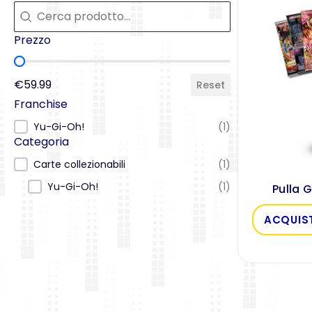
Cerca
Cerca
Prezzo
Prezzo
€59.99
Reset
Franchise
Franchise
Yu-Gi-Oh!
(1)
Categoria
Categoria
Carte collezionabili
(1)
Yu-Gi-Oh!
(1)
Pulla 
ACQUIS