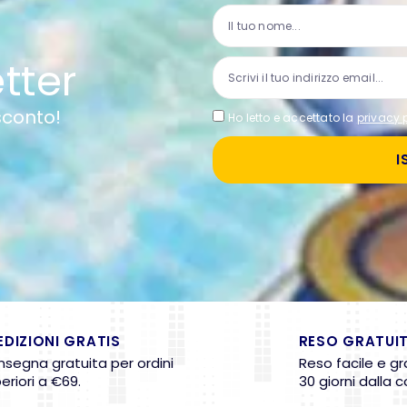
etter
 sconto!
Ho letto e accettato la
privacy 
I
EDIZIONI GRATIS
RESO GRATUI
segna gratuita per ordini
Reso facile e gr
eriori a €69.
30 giorni dalla 