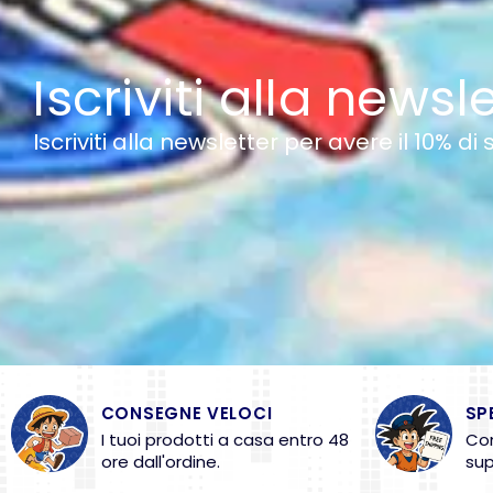
Iscriviti alla newsl
Iscriviti alla newsletter per avere il 10% di
CONSEGNE VELOCI
SP
I tuoi prodotti a casa entro 48
Con
ore dall'ordine.
sup