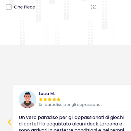
Accessori Tematica
One Piece
(2)
Luca M.





Un paradiso per gli appassionati!
Un vero paradiso per gli appassionati di giochi
di carte! Ho acquistato alcuni deck Lorcana e
sono arrivati in perfette condizioni e nei tempi