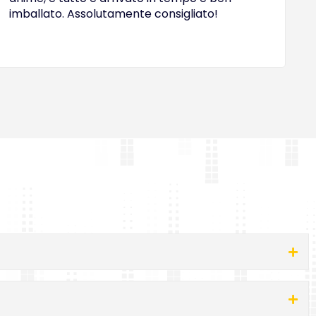
imballato. Assolutamente consigliato!
e
O
i