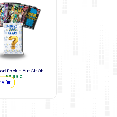
God Pack – Yu-Gi-Oh
59,99
€
TA