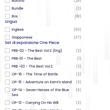
Bustina
(25)
Bundle
(2)
Box
(18)
Lingua
Lingua
Inglese
(50)
Giapponese
(37)
Set di espansione One Piece
Set di espansione One Piece
PRB-02 - The Best Vol.2 (Eng)
(2)
PRB-01 - The Best
(1)
PRB -02 - The Best Vol.2
(2)
OP-16 - The Time of Battle
(2)
OP-15 - Adventure on Kami’s Island
(3)
OP-14 - Seven Heroes of the Blue
(6)
Sea
OP-13 - Carrying On His Will
(2)