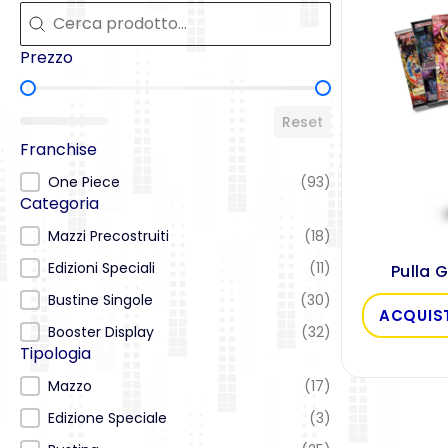
Cerca
Cerca
Prezzo
Prezzo
Reset
Franchise
Franchise
One Piece
(93)
Categoria
Categoria
Mazzi Precostruiti
(18)
Edizioni Speciali
(11)
Pulla 
Bustine Singole
(30)
ACQUIS
Booster Display
(32)
Tipologia
Tipologia
Mazzo
(17)
Edizione Speciale
(3)