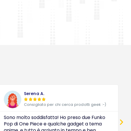
Serena A.





Consigliato per chi cerca prodotti geek :-)
Sono molto soddisfatta! Ho preso due Funko
D
Pop di One Piece e qualche gadget a tema
a
anime, e tutto è arrivato in tempo e ben
c