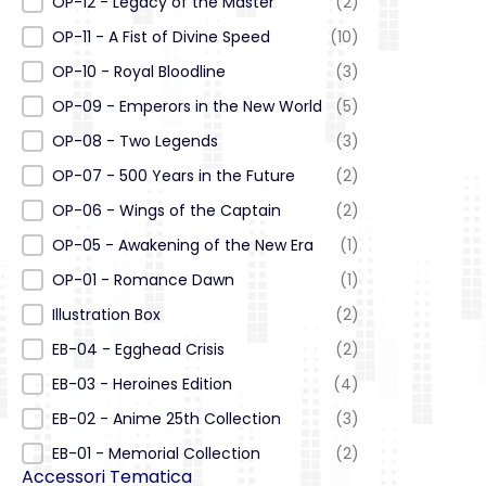
OP-12 - Legacy of the Master
(2)
OP-11 - A Fist of Divine Speed
(10)
OP-10 - Royal Bloodline
(3)
OP-09 - Emperors in the New World
(5)
OP-08 - Two Legends
(3)
OP-07 - 500 Years in the Future
(2)
OP-06 - Wings of the Captain
(2)
OP-05 - Awakening of the New Era
(1)
OP-01 - Romance Dawn
(1)
Illustration Box
(2)
EB-04 - Egghead Crisis
(2)
EB-03 - Heroines Edition
(4)
EB-02 - Anime 25th Collection
(3)
EB-01 - Memorial Collection
(2)
Accessori Tematica