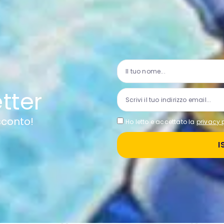
etter
 sconto!
Ho letto e accettato la
privacy 
I