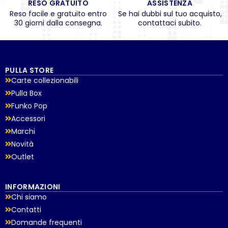
RESO GRATUITO
ASSISTENZA
Reso facile e gratuito entro
Se hai dubbi sul tuo acquisto,
30 giorni dalla consegna.
contattaci subito.
PULLA STORE
Carte collezionabili
Pulla Box
Funko Pop
Accessori
Marchi
Novità
Outlet
INFORMAZIONI
Chi siamo
Contatti
Domande frequenti