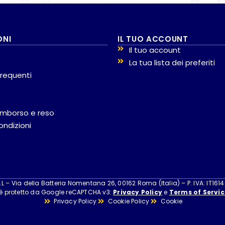
ONI
IL TUO ACCOUNT
Il tuo account
La tua lista dei preferiti
requenti
 rimborso e reso
ondizioni
 – Via della Batteria Nomentana 26, 00162 Roma (Italia) – P. IVA: IT161
 è protetto da Google reCAPTCHA v3:
Privacy Policy
e
Terms of Servic
Privacy Policy
Cookie Policy
Cookie