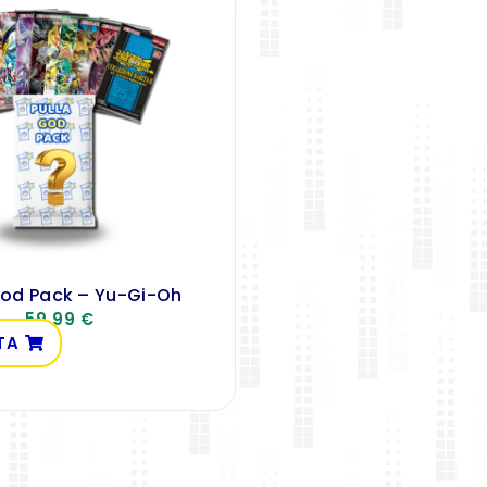
God Pack – Yu-Gi-Oh
59,99
€
TA