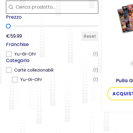
Cerca
Cerca
Prezzo
Prezzo
€59.99
Reset
Franchise
Franchise
Yu-Gi-Oh!
(1)
Categoria
Categoria
Carte collezionabili
(1)
Yu-Gi-Oh!
(1)
Pulla 
ACQUIS