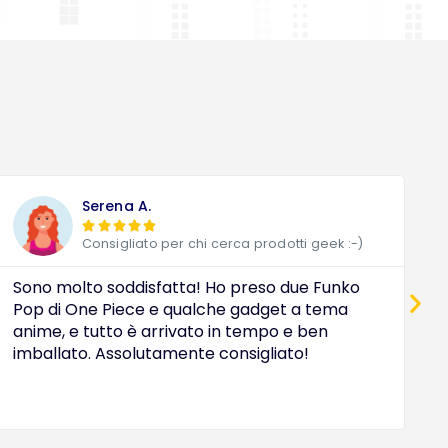
Serena A.





Consigliato per chi cerca prodotti geek :-)
Sono molto soddisfatta! Ho preso due Funko
D
Pop di One Piece e qualche gadget a tema
a
anime, e tutto è arrivato in tempo e ben
c
imballato. Assolutamente consigliato!
e
O
i