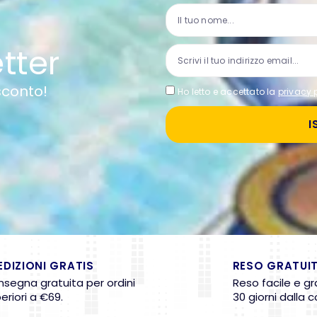
etter
 sconto!
Ho letto e accettato la
privacy 
I
EDIZIONI GRATIS
RESO GRATUI
segna gratuita per ordini
Reso facile e gr
eriori a €69.
30 giorni dalla 