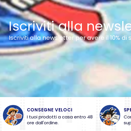
Iscriviti alla newsl
Iscriviti alla newsletter per avere il 10% di
CONSEGNE VELOCI
SP
I tuoi prodotti a casa entro 48
Con
ore dall'ordine.
sup