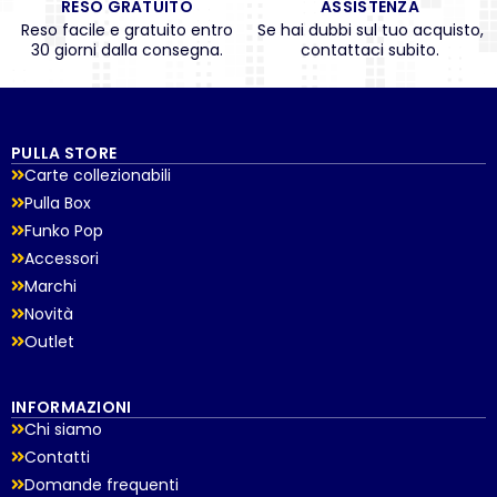
RESO GRATUITO
ASSISTENZA
Reso facile e gratuito entro
Se hai dubbi sul tuo acquisto,
30 giorni dalla consegna.
contattaci subito.
PULLA STORE
Carte collezionabili
Pulla Box
Funko Pop
Accessori
Marchi
Novità
Outlet
INFORMAZIONI
Chi siamo
Contatti
Domande frequenti