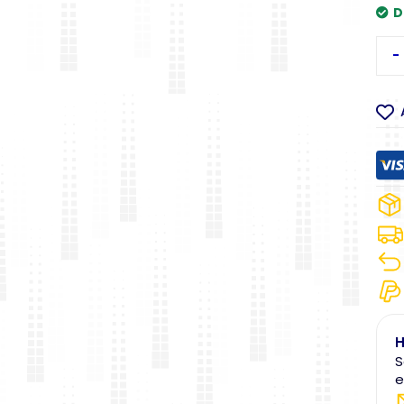
D
-
H
S
e