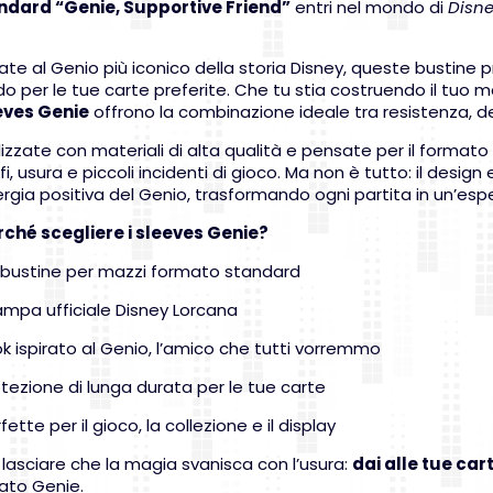
ndard “Genie, Supportive Friend”
entri nel mondo di
Disn
rate al Genio più iconico della storia Disney, queste bustine
o per le tue carte preferite. Che tu stia costruendo il tuo maz
eves Genie
offrono la combinazione ideale tra resistenza, de
izzate con materiali di alta qualità e pensate per il format
fi, usura e piccoli incidenti di gioco. Ma non è tutto: il desig
ergia positiva del Genio, trasformando ogni partita in un’es
rché scegliere i sleeves Genie?
bustine per mazzi formato standard
mpa ufficiale Disney Lorcana
 ispirato al Genio, l’amico che tutti vorremmo
ezione di lunga durata per le tue carte
ette per il gioco, la collezione e il display
lasciare che la magia svanisca con l’usura:
dai alle tue car
ato Genie.