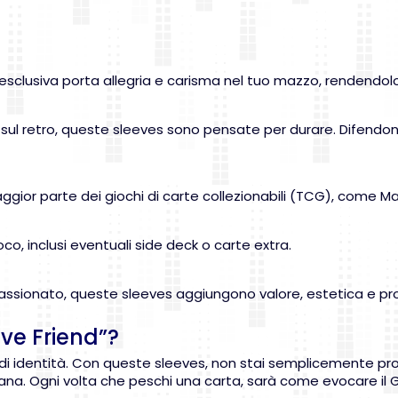
zione esclusiva porta allegria e carisma nel tuo mazzo, renden
sul retro, queste sleeves sono pensate per durare. Difendono 
aggior parte dei giochi di carte collezionabili (TCG), come 
o, inclusi eventuali side deck o carte extra.
assionato, queste sleeves aggiungono valore, estetica e pro
ive Friend”?
 di identità. Con queste sleeves, non stai semplicemente pr
rcana. Ogni volta che peschi una carta, sarà come evocare il