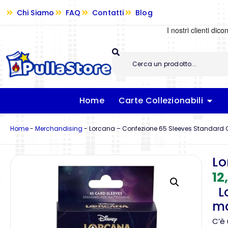
Chi Siamo
FAQ
Contatti
Blog
Home
Carte Collezionabili
Home
-
Merchandising
-
Lorcana – Confezione 65 Sleeves Standard G
Lo
12
Lo
ma
C’è