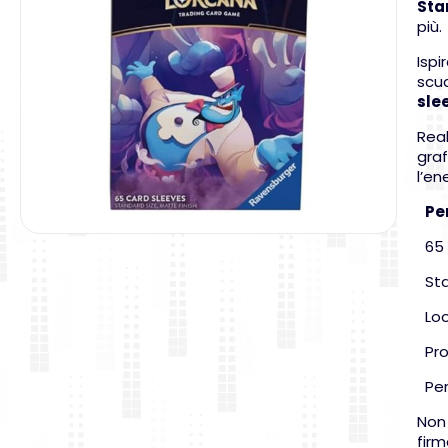
Sta
più.
Ispi
scud
sle
Real
graf
l’en
Pe
65 
Sta
Look
Prot
Perf
Non 
firm