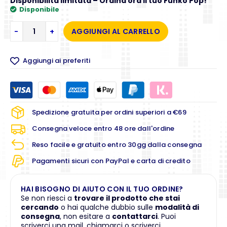
Disponibilità limitata – Ordina ora il tuo Funko Pop!
Disponibile
-
+
AGGIUNGI AL CARRELLO
Aggiungi ai preferiti
Spedizione gratuita per ordini superiori a €69
Consegna veloce entro 48 ore dall'ordine
Reso facile e gratuito entro 30gg dalla consegna
Pagamenti sicuri con PayPal e carta di credito
HAI BISOGNO DI AIUTO CON IL TUO ORDINE?
Se non riesci a
trovare il prodotto che stai
cercando
o hai qualche dubbio sulle
modalità di
consegna
, non esitare a
contattarci
. Puoi
scriverci una mail, chiamarci o scriverci