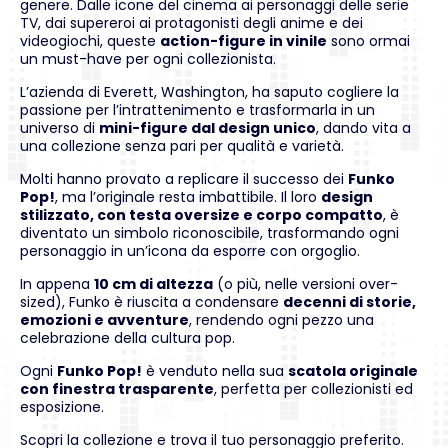
genere. Dalle icone del cinema ai personaggi delle serie
TV, dai supereroi ai protagonisti degli anime e dei
videogiochi, queste
action-figure in vinile
sono ormai
un must-have per ogni collezionista.
L’azienda di Everett, Washington, ha saputo cogliere la
passione per l’intrattenimento e trasformarla in un
universo di
mini-figure dal design unico
, dando vita a
una collezione senza pari per qualità e varietà.
Molti hanno provato a replicare il successo dei
Funko
Pop!
, ma l’originale resta imbattibile. Il loro
design
stilizzato, con testa oversize e corpo compatto
, è
diventato un simbolo riconoscibile, trasformando ogni
personaggio in un’icona da esporre con orgoglio.
In appena
10 cm di altezza
(o più, nelle versioni over-
sized), Funko è riuscita a condensare
decenni di storie,
emozioni e avventure
, rendendo ogni pezzo una
celebrazione della cultura pop.
Ogni
Funko Pop!
è venduto nella sua
scatola originale
con finestra trasparente
, perfetta per collezionisti ed
esposizione.
Scopri la collezione e trova il tuo personaggio preferito.